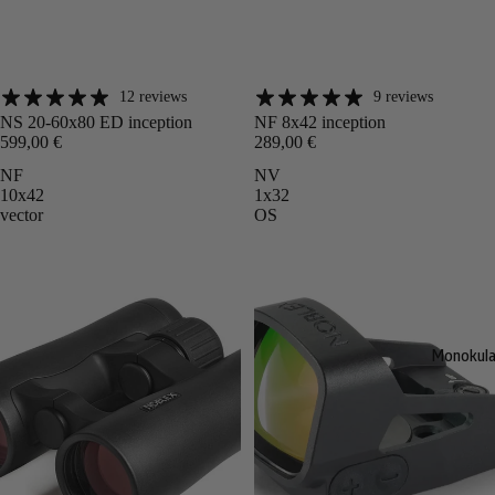
12 reviews
9 reviews
Angebot
Angebot
NS 20-60x80 ED inception
NF 8x42 inception
599,00 €
289,00 €
NF
NV
10x42
1x32
vector
OS
Monokula