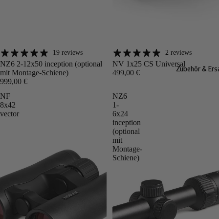
19 reviews
2 reviews
Angebot
Angebot
NZ6 2-12x50 inception (optional
NV 1x25 CS Universal
Zubehör & Ersa
mit Montage-Schiene)
499,00 €
999,00 €
NF
NZ6
8x42
1-
vector
6x24
inception
(optional
mit
Montage-
Schiene)