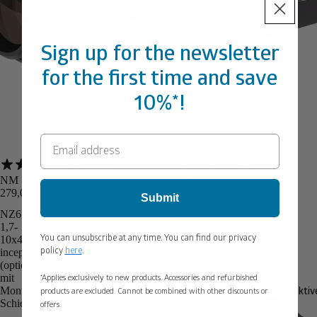
Sign up for the newsletter
for the first time and save
10%*!
5 reviews
11 reviews
Angebot
Angebot
NM 7x42 C
NV 1x25 OS IPSC
279,00 €
549,00 €
Submit
NZ6
NF
1,7-
10x42
10x42
R
You can unsubscribe at any time. You can find our privacy
inception
advanced
policy
here
.
(optional
mit
*Applies exclusively to new products. Accessories and refurbished
Montage-
Spektiv
products are excluded. Cannot be combined with other discounts or
Schiene)
offers.