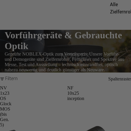
Alle
Zielfernro
Vorführgeräte & Gebrauchte
Optik
Geprüfte NOBLEX-Optik zum Vorteilspreis: Unsere Vorführ-
und Demogeräte sind Zielfernrohre, Ferngläser und Spektive aus
Messe, Test und Ausstellung – technisch einwandfrei, optisch
nahezu neuwertig und deutlich günstiger als Neuware.
Spaltenraste
Filtern
NV
NF
1x23
10x25
OS
inception
Glock
MOS
(bis
Gen.
5)