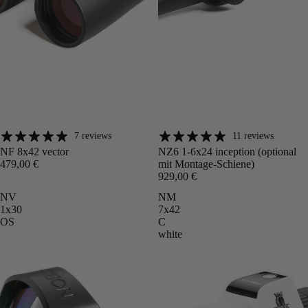
7 reviews
11 reviews
Angebot
Angebot
NF 8x42 vector
NZ6 1-6x24 inception (optional
479,00 €
mit Montage-Schiene)
929,00 €
NV
NM
1x30
7x42
OS
C
white