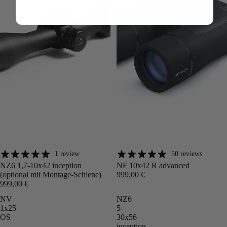
1 review
50 reviews
Angebot
Angebot
NZ6 1,7-10x42 inception
NF 10x42 R advanced
(optional mit Montage-Schiene)
999,00 €
999,00 €
NV
NZ6
1x25
5-
OS
30x56
inception