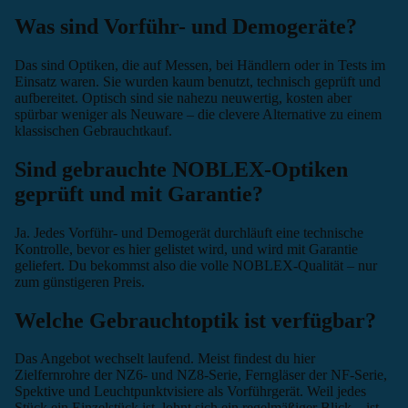
Was sind Vorführ- und Demogeräte?
Das sind Optiken, die auf Messen, bei Händlern oder in Tests im
Einsatz waren. Sie wurden kaum benutzt, technisch geprüft und
aufbereitet. Optisch sind sie nahezu neuwertig, kosten aber
spürbar weniger als Neuware – die clevere Alternative zu einem
klassischen Gebrauchtkauf.
Sind gebrauchte NOBLEX-Optiken
geprüft und mit Garantie?
Ja. Jedes Vorführ- und Demogerät durchläuft eine technische
Kontrolle, bevor es hier gelistet wird, und wird mit Garantie
geliefert. Du bekommst also die volle NOBLEX-Qualität – nur
zum günstigeren Preis.
Welche Gebrauchtoptik ist verfügbar?
Das Angebot wechselt laufend. Meist findest du hier
Zielfernrohre der NZ6- und NZ8-Serie, Ferngläser der NF-Serie,
Spektive und Leuchtpunktvisiere als Vorführgerät. Weil jedes
Stück ein Einzelstück ist, lohnt sich ein regelmäßiger Blick – ist