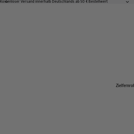
Kostenloser Versand innerhalb Deutschlands ab 50 € Bestellwert
Zielfernro