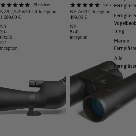
29 reviews
5 reviews
Angebot
Angebot
Ferngläse
NZ8 2,5-20x50 LR inception
NF 7x50 C inception
Ferngläser
1.699,00 €
499,00 €
Vogelbeo
NS
NF
tung
20-
8x42
60x80
inception
Marine-
ED
inception
Ferngläse
Alle
Ferngläse