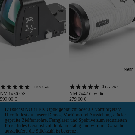
Mehr
3 reviews
0 reviews
Angebot
Angebot
NV 1x30 OS
NM 7x42 C white
599,00 €
279,00 €
Du suchst NOBLEX-Optik gebraucht oder als Vorführgerät?
Hier findest du unsere Demo-, Vorführ- und Ausstellungsstücke –
geprüfte Zielfernrohre, Ferngläser und Spektive zum reduzierten
Preis. Jedes Gerät ist voll funktionsfähig und wird mit Garantie
ausgeliefert; die Stückzahl ist begrenzt.