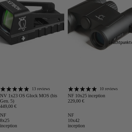
Leuchtpunktv
13 reviews
10 reviews
Angebot
Angebot
NV 1x23 OS Glock MOS (bis
NF 10x25 inception
Gen. 5)
229,00 €
449,00 €
NF
NF
8x25
10x42
inception
inception