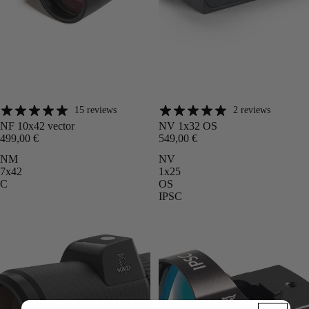
15 reviews
2 reviews
Angebot
Angebot
NF 10x42 vector
NV 1x32 OS
499,00 €
549,00 €
NM
NV
7x42
1x25
C
OS
IPSC