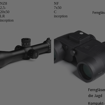
NZ8
NF
2,5-
7x50
20x50
C
Ferngläs
LR
inception
inception
Ferngläser
die Jagd
Kompakt-