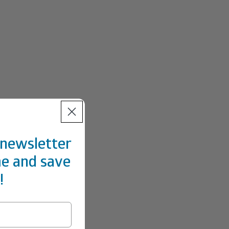
 newsletter
ime and save
!