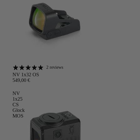
2 reviews
Angebot
NV 1x32 OS
549,00 €
NV
1x25
CS
Glock
MOS