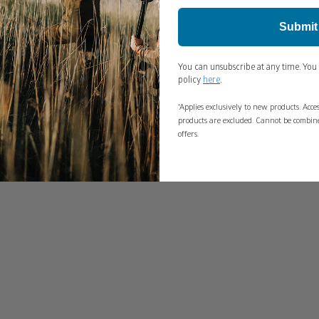
Submit
Monokulare
You can unsubscribe at any time. You 
policy
here
.
*Applies exclusively to new products. Acc
products are excluded. Cannot be combin
offers.