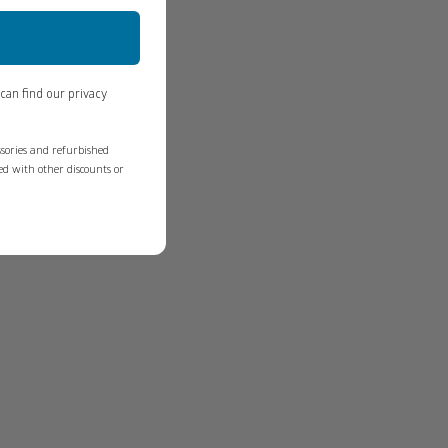
can find our privacy
essories and refurbished
ed with other discounts or