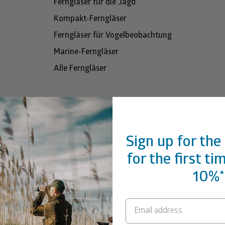
Ferngläser für die Jagd
Kompakt-Ferngläser
Ferngläser für Vogelbeobachtung
Marine-Ferngläser
Alle Ferngläser
Sign up for the
for the first t
10%*