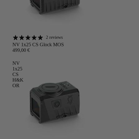
2 reviews
Angebot
NV 1x25 CS Glock MOS
499,00 €
NV
1x25
CS
H&K
OR