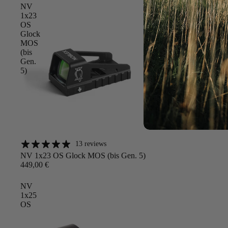
NV
1x23
OS
Glock
MOS
(bis
Gen.
5)
13 reviews
Angebot
NV 1x23 OS Glock MOS (bis Gen. 5)
449,00 €
NV
1x25
OS