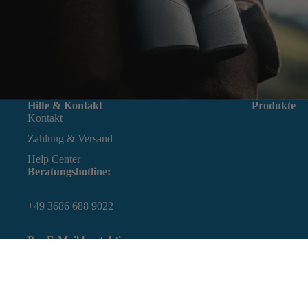
Hilfe & Kontakt
Produkte
Kontakt
Zahlung & Versand
Help Center
Beratungshotline:
+49 3686 688 9022
Per E-Mail kontaktieren:
service@noblex-e-optics.com
Vertrag widerrufen