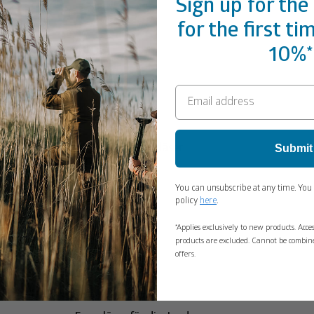
Sign up for the
for the first t
10%*
Submit
Ferngläser
You can unsubscribe at any time. You 
policy
here
.
*Applies exclusively to new products. Acc
products are excluded. Cannot be combin
offers.