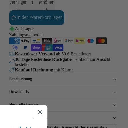
verringern
erhöhen
In den Warenkorb legen
Auf Lager
Zahlungsmethoden
Kostenloser Versand
ab 50 € Bestellwert
30 Tage kostenlose Rückgabe
- einfach zur Ansicht
bestellen
Kauf auf Rechnung
mit Klarna
Beschreibung
Downloads
Herstellerhinweis
Versand
Brauchen Sie Hilfe bei der Auswahl des passenden