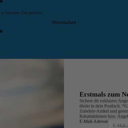
in kürzester Zeit geliefert
Monokulare
Erstmals zum Ne
Sichere dir exklusive An
direkt in dein Postfach. *
Zubehör-Artikel und gener
Rabattaktionen bzw. Ange
E-Mail-Adresse