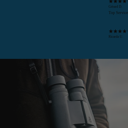
Gérard D.
Top Service 
Ricarda U.