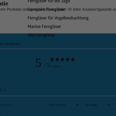
Ferngläser für die Jagd
tie
erer Produkte und gewähren Ihnen daher 10 Jahre Austauschgarantie auf
Kompakt-Ferngläser
Ferngläser für Vogelbeobachtung
Marine-Ferngläser
Alle Ferngläser
r reviews
5
/ 5
2 reviews
s
2