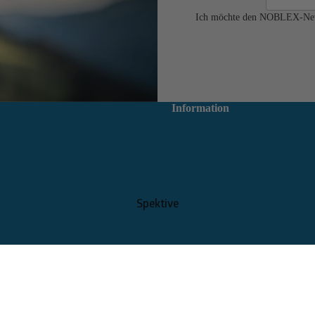
Ich möchte den NOBLEX-Newsl
Information
Spektive
30,00 €
In den Warenk